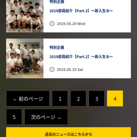
特別企画
2019部員紹介【Part.3】〜新入生③〜
2019.05.29 Wed
特別企画
2019部員紹介【Part.2】〜新入生②〜
2019.05.25 Sat
← 前のページ
1
2
3
4
5
次のページ →
過去のニュースはこちらから