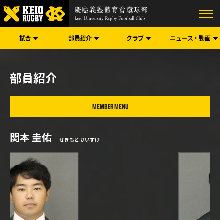
試合
部員紹介
クラブ
ニュース・
動画
部員紹介
MEMBER MENU
関本 圭佑
せきもと けいすけ