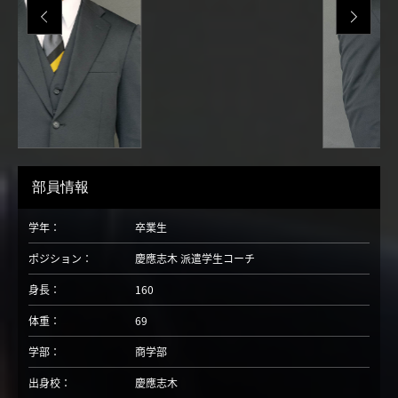
部員情報
学年：
卒業生
ポジション：
慶應志木 派遣学生コーチ
身長：
160
体重：
69
学部：
商学部
出身校：
慶應志木