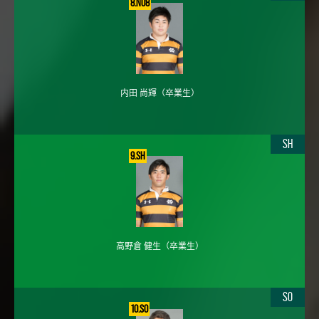
8.No8
内田 尚輝
（卒業生）
SH
9.SH
高野倉 健生
（卒業生）
SO
10.SO