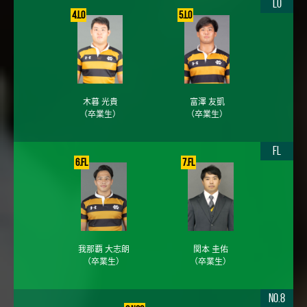
LO
4.LO
5.LO
木暮 光貴
富澤 友凱
（卒業生）
（卒業生）
FL
6.FL
7.FL
我那覇 大志朗
関本 圭佑
（卒業生）
（卒業生）
No.8