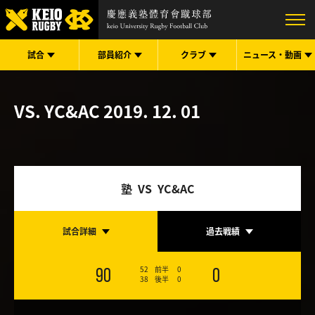
試合
部員紹介
クラブ
ニュース・
動画
VS. YC&AC
2019. 12. 01
塾 VS YC&AC
試合詳細
過去戦績
52
前半
0
90
0
38
後半
0