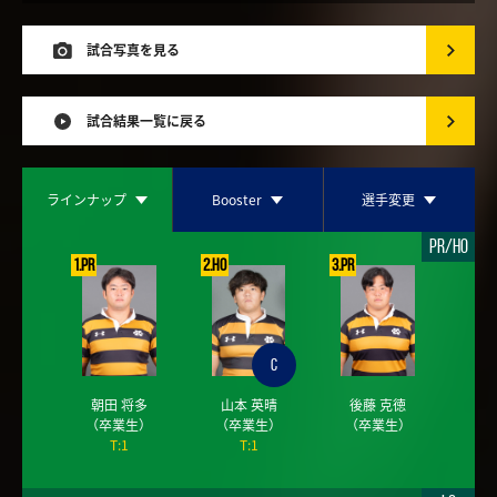
試合写真を見る
試合結果一覧に戻る
ラインナップ
Booster
選手変更
PR/HO
1.PR
2.HO
3.PR
C
朝田 将多
山本 英晴
後藤 克徳
（卒業生）
（卒業生）
（卒業生）
T:1
T:1