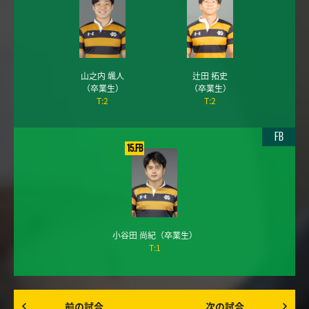
山之内 颯人
辻田 拓史
（卒業生）
（卒業生）
T:2
T:2
FB
15.FB
小谷田 尚紀
（卒業生）
T:1
前の試合
次の試合