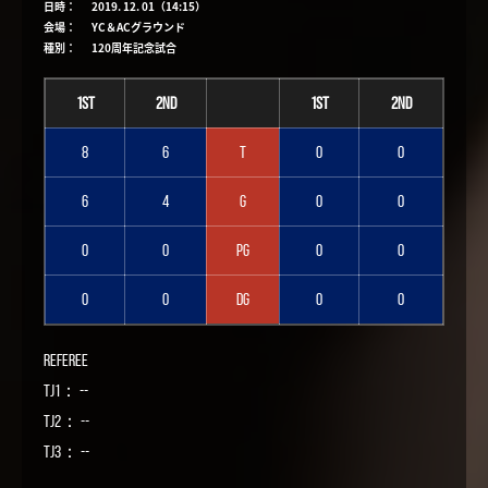
日時：
2019. 12. 01（14:15）
会場：
YC＆ACグラウンド
種別：
120周年記念試合
1st
2nd
1st
2nd
8
6
T
0
0
6
4
G
0
0
0
0
PG
0
0
0
0
DG
0
0
Referee
TJ1： --
TJ2： --
TJ3： --