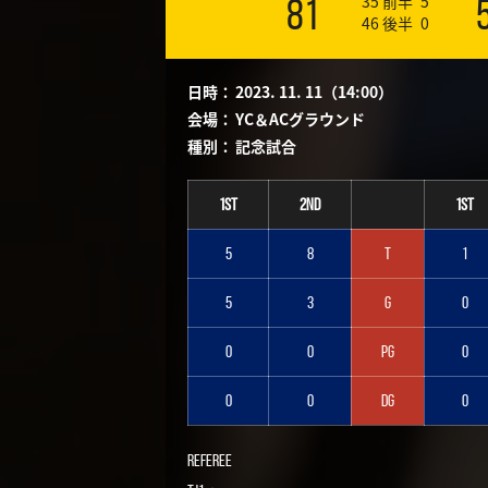
35
前半
5
81
46
後半
0
日時：
2023. 11. 11（14:00）
会場：
YC＆ACグラウンド
種別：
記念試合
1st
2nd
1st
5
8
T
1
5
3
G
0
0
0
PG
0
0
0
DG
0
Referee