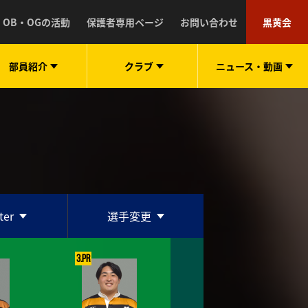
OB・OGの活動
保護者専用ページ
お問い合わせ
黒黄会
部員紹介
クラブ
ニュース・
動画
ter
選手変更
3.PR