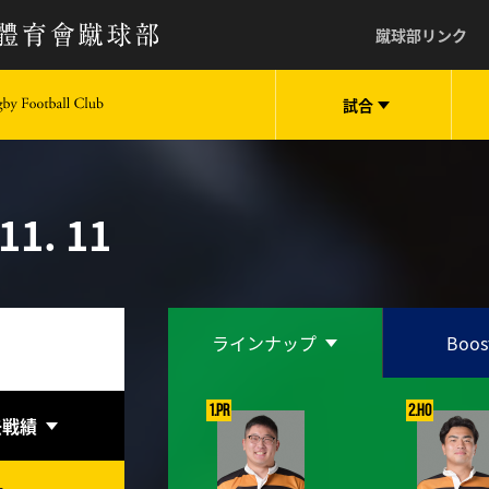
蹴球部リンク
試合
keio University Rugby Football Club
11. 11
ラインナップ
Boos
1.PR
2.HO
去戦績