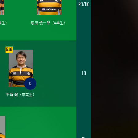
PR/HO
業生）
恩田 優一郎
（4年生）
5.LO
LO
C
平賀 健
（卒業生）