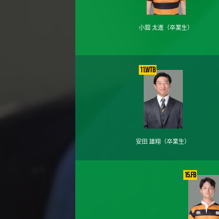
小舘 太進
（卒業生）
11.WTB
安田 雄翔
（卒業生）
15.FB