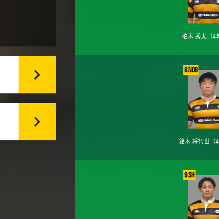
柏木 秀太
（4
8.No8
鈴木 将智世
（
9.SH