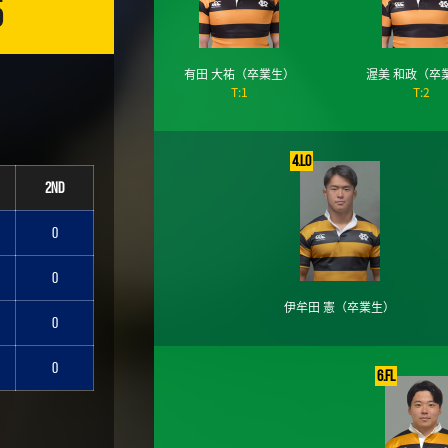
5
有田 大祐
（卒業生）
渥美 和政
（卒
T:1
T:2
4.LO
2nd
0
0
伊牟田 憲
（卒業生）
0
0
6.FL