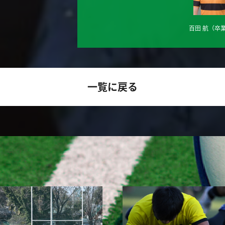
百田 航
（卒
一覧に戻る