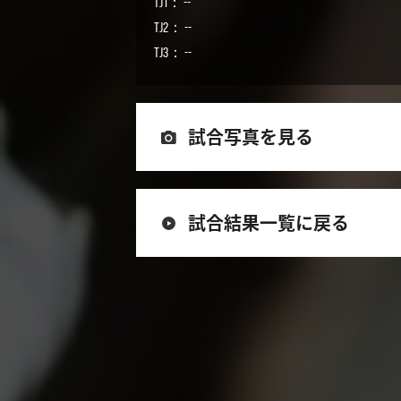
TJ1： --
TJ2： --
TJ3： --
試合写真を見る
試合結果一覧に戻る