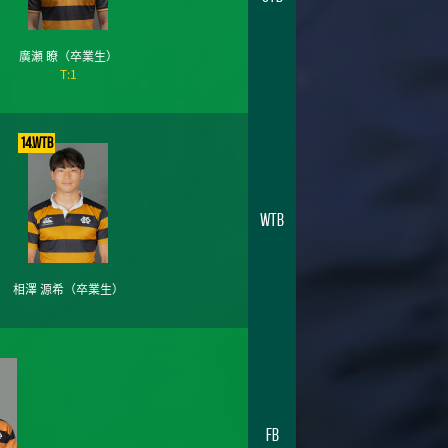
廣瀬 瞭
（卒業生）
T:1
14.WTB
WTB
相澤 源希
（卒業生）
FB