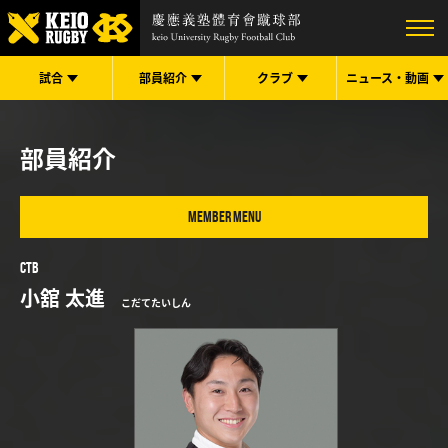
試合
部員紹介
クラブ
ニュース・
動画
部員紹介
MEMBER MENU
CTB
小舘 太進
こだてたいしん