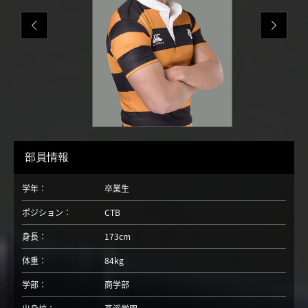
部員情報
学年：
卒業生
ポジション：
CTB
身長：
173cm
体重：
84kg
学部：
商学部