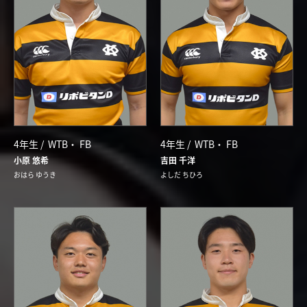
4年生 /
WTB
FB
4年生 /
WTB
FB
小原 悠希
吉田 千洋
おはら ゆうき
よしだ ちひろ