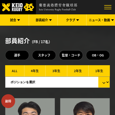
試合
部員紹介
クラブ
ニュース・
動画
部員紹介
（FB /
17
名）
選手
スタッフ
監督・コーチ
OB・OG
ALL
4年生
3年生
2年生
1年生
副将