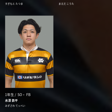
すぎもと たつま
まえだ こうた
1年生 /
SO
FB
水澤 鉄平
みずさわ てっぺい