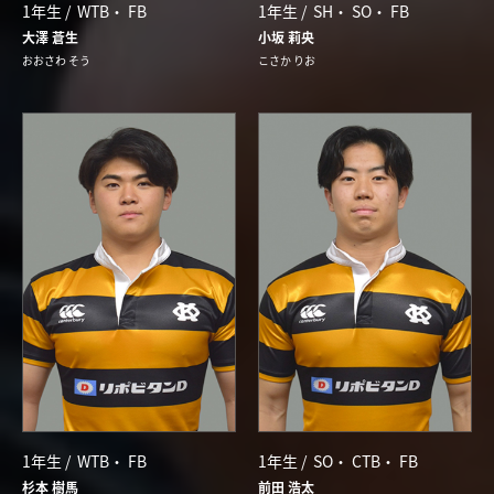
1年生 /
WTB
FB
1年生 /
SH
SO
FB
大澤 蒼生
小坂 莉央
おおさわ そう
こさか りお
1年生 /
WTB
FB
1年生 /
SO
CTB
FB
杉本 樹馬
前田 浩太