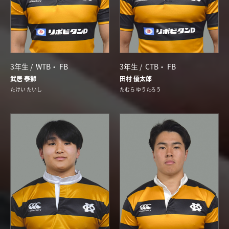
3年生 /
WTB
FB
3年生 /
CTB
FB
武居 泰獅
田村 優太郎
たけい たいし
たむら ゆうたろう