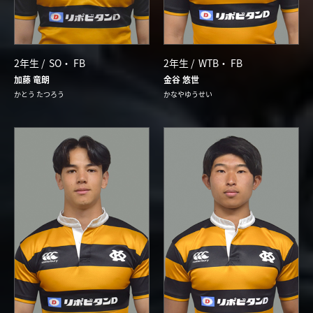
2年生 /
SO
FB
2年生 /
WTB
FB
加藤 竜朗
金谷 悠世
かとう たつろう
かなやゆうせい