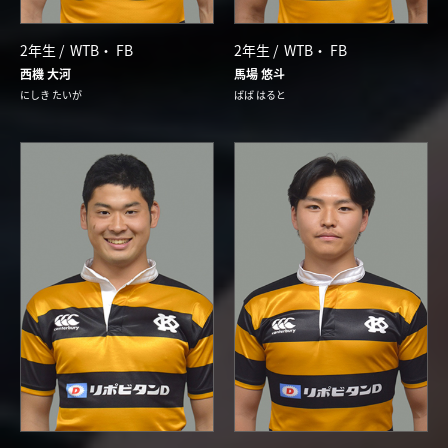
2年生 /
WTB
FB
2年生 /
WTB
FB
西機 大河
馬場 悠斗
にしき たいが
ばば はると