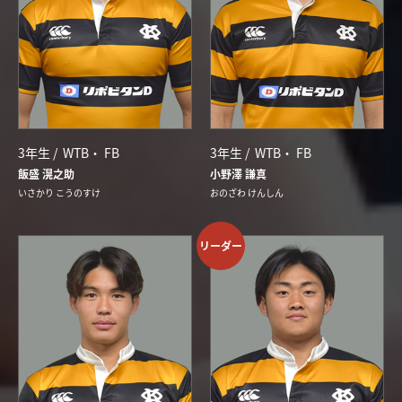
3年生 /
WTB
FB
3年生 /
WTB
FB
飯盛 滉之助
小野澤 謙真
いさかり こうのすけ
おのざわ けんしん
リーダー