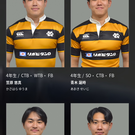
4年生 /
CTB
WTB
FB
4年生 /
SO
CTB
FB
笠原 悠真
青木 晟時
かさはら ゆうま
あおき せいじ