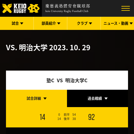
試合
部員紹介
クラブ
ニュース・
動画
VS. 明治大学
2023. 10. 29
塾C VS 明治大学C
試合詳細
過去戦績
0
前半
54
14
92
14
後半
38