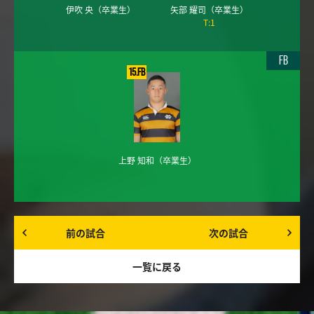
伊吹 央
（卒業生）
矢部 耀司
（卒業生）
T:1
FB
15.FB
上野 知和
（卒業生）
前の試合
次の試合
一覧に戻る