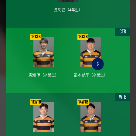
勝又 菖
（4年生）
CTB
12.CTB
13.CTB
C
廣瀬 瞭
（卒業生）
福本 航平
（卒業生）
WTB
11.WTB
14.WTB