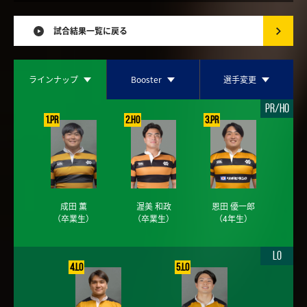
試合結果一覧に戻る
ラインナップ
Booster
選手変更
PR/HO
1.PR
2.HO
3.PR
成田 薫
渥美 和政
恩田 優一郎
（卒業生）
（卒業生）
（4年生）
LO
4.LO
5.LO