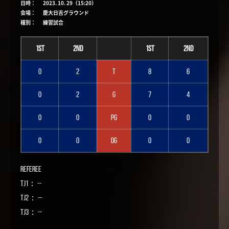
日時：
2023. 10. 29（15:20）
会場：
慶大日吉グラウンド
種別：
練習試合
1st
2nd
1st
2nd
0
2
T
8
6
0
2
G
7
4
0
0
PG
0
0
0
0
DG
0
0
Referee
TJ1： --
TJ2： --
TJ3： --