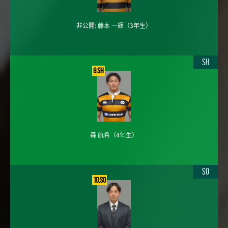
非公開: 藤本 一輝
（3年生）
SH
9.SH
森 航希
（4年生）
SO
10.SO