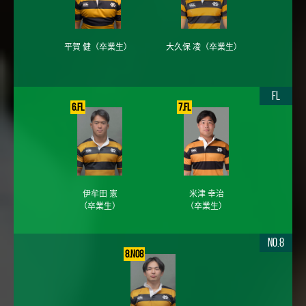
平賀 健
（卒業生）
大久保 凌
（卒業生）
FL
6.FL
7.FL
伊牟田 憲
米津 幸治
（卒業生）
（卒業生）
No.8
8.No8