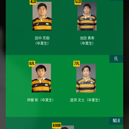
4.LO
5.LO
田中 芳樹
池田 勇希
（卒業生）
（卒業生）
FL
6.FL
7.FL
伊藤 彰
（卒業生）
道添 文土
（卒業生）
No.8
8.No8