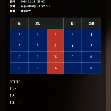
日時：
2018. 11. 11（15:00）
会場：
明治大学八幡山グラウンド
種別：
練習試合
1st
2nd
1st
2nd
2
0
T
5
4
2
0
G
4
2
0
0
PG
0
0
0
0
DG
0
0
Referee
TJ1： --
TJ2： --
TJ3： --