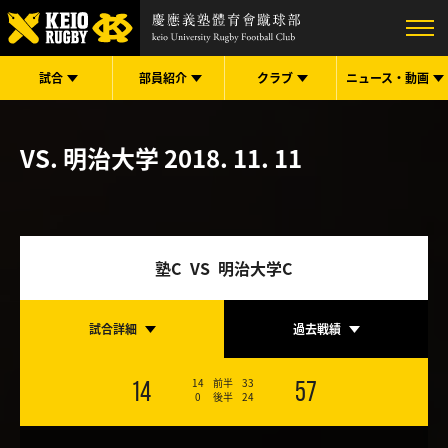
試合
部員紹介
クラブ
ニュース・
動画
VS. 明治大学
2018. 11. 11
塾C VS 明治大学C
試合詳細
過去戦績
14
前半
33
14
57
0
後半
24