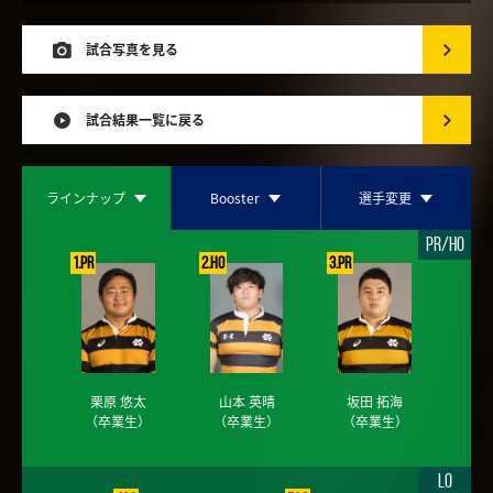
試合写真を見る
試合結果一覧に戻る
ラインナップ
Booster
選手変更
PR/HO
1.PR
2.HO
3.PR
栗原 悠太
山本 英晴
坂田 拓海
（卒業生）
（卒業生）
（卒業生）
LO