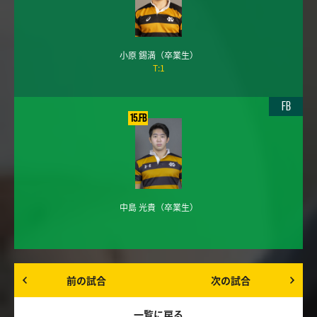
小原 錫満
（卒業生）
T:1
FB
15.FB
中島 光貴
（卒業生）
前の試合
次の試合
一覧に戻る