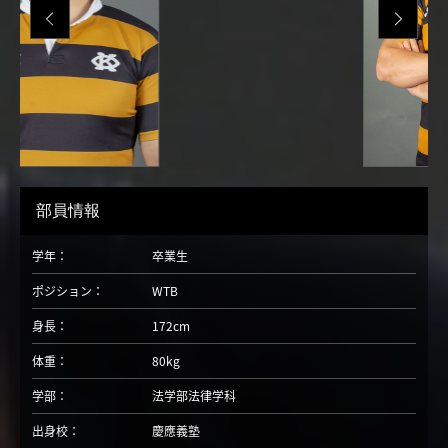
部員情報
学年：
卒業生
ポジション：
WTB
身長：
172cm
体重：
80kg
学部：
法学部法律学科
出身校：
慶應義塾