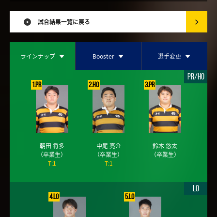
試合結果一覧に戻る
ラインナップ
Booster
選手変更
PR/HO
1.PR
2.HO
3.PR
朝田 将多
中尾 亮介
鈴木 悠太
（卒業生）
（卒業生）
（卒業生）
T:1
T:1
LO
4.LO
5.LO