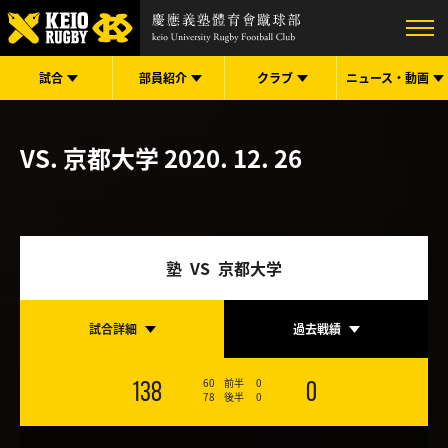
試合
部員紹介
クラブ
ニュース・
動画
VS. 京都大学
2020. 12. 26
塾 VS 京都大学
試合詳細
過去戦績
60
前半
0
138
0
78
後半
0