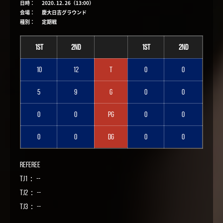
日時：
2020. 12. 26（13:00）
会場：
慶大日吉グラウンド
種別：
定期戦
1st
2nd
1st
2nd
10
12
T
0
0
5
9
G
0
0
0
0
PG
0
0
0
0
DG
0
0
Referee
TJ1： --
TJ2： --
TJ3： --