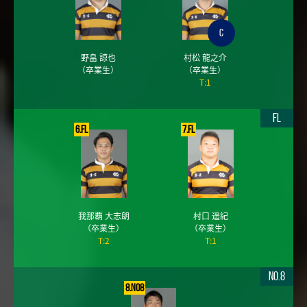
C
野畠 諒也
村松 龍之介
（卒業生）
（卒業生）
T:1
FL
6.FL
7.FL
我那覇 大志朗
村口 遥紀
（卒業生）
（卒業生）
T:2
T:1
No.8
8.No8