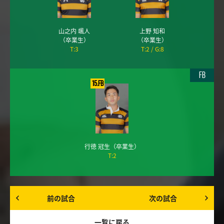
山之内 颯人
上野 知和
（卒業生）
（卒業生）
T:3
T:2
G:8
FB
15.FB
行徳 冠生
（卒業生）
T:2
前の試合
次の試合
一覧に戻る