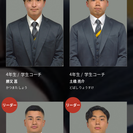
4年生 /
学生コーチ
4年生 /
学生コーチ
勝又 菖
土橋 亮介
かつまた しょう
どばし りょうすけ
リーダー
リーダー