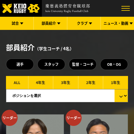
試合
部員紹介
クラブ
ニュース・
動画
部員紹介
（学生コーチ /
4
名）
選手
スタッフ
監督・コーチ
OB・OG
ALL
4年生
3年生
2年生
1年生
リーダー
リーダー