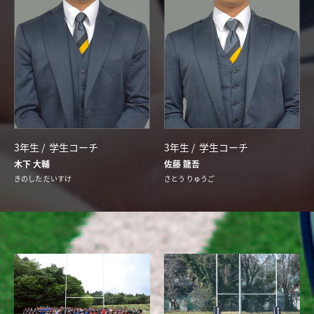
3年生 /
学生コーチ
3年生 /
学生コーチ
木下 大輔
佐藤 龍吾
きのした だいすけ
さとう りゅうご