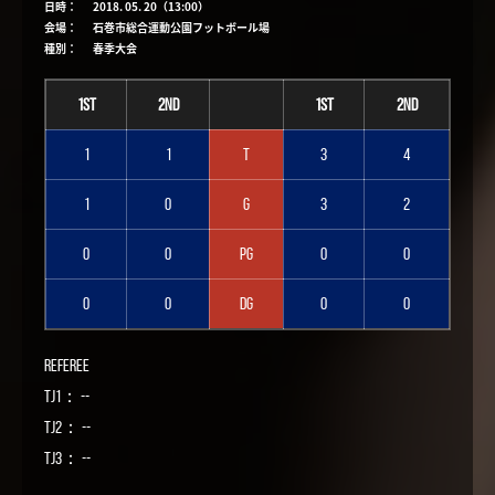
日時：
2018. 05. 20（13:00）
会場：
石巻市総合運動公園フットボール場
種別：
春季大会
1st
2nd
1st
2nd
1
1
T
3
4
1
0
G
3
2
0
0
PG
0
0
0
0
DG
0
0
Referee
TJ1： --
TJ2： --
TJ3： --