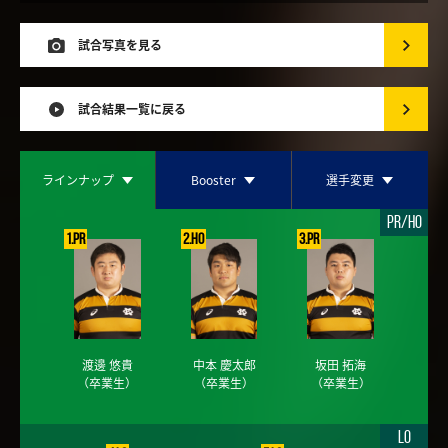
試合写真を見る
試合結果一覧に戻る
ラインナップ
Booster
選手変更
PR/HO
1.PR
2.HO
3.PR
渡邊 悠貴
中本 慶太郎
坂田 拓海
（卒業生）
（卒業生）
（卒業生）
LO