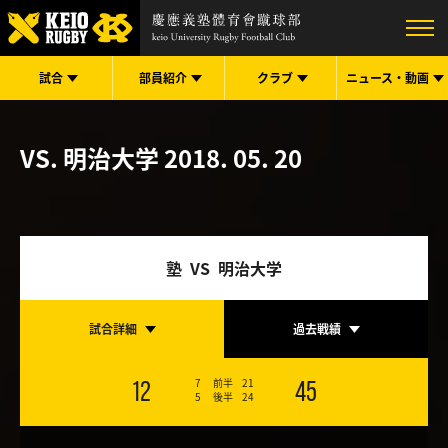
試合
部員紹介
クラブ
ニュース・
動画
VS. 明治大学
2018. 05. 20
塾 VS 明治大学
試合詳細
過去戦績
7
前半
21
12
45
5
後半
24