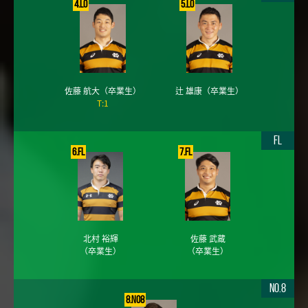
4.LO
5.LO
佐藤 航大
（卒業生）
辻 雄康
（卒業生）
T:1
FL
6.FL
7.FL
北村 裕輝
佐藤 武蔵
（卒業生）
（卒業生）
No.8
8.No8