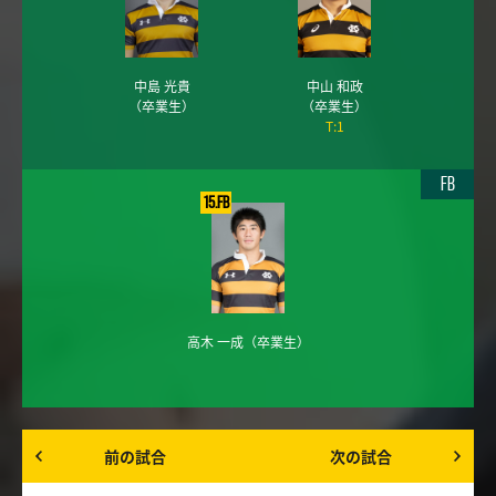
中島 光貴
中山 和政
（卒業生）
（卒業生）
T:1
FB
15.FB
高木 一成
（卒業生）
前の試合
次の試合