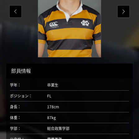
部員情報
学年：
卒業生
ポジション：
FL
身長：
178cm
体重：
87kg
学部：
総合政策学部