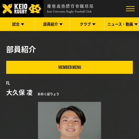
試合
部員紹介
クラブ
ニュース・
動画
部員紹介
MEMBER MENU
FL
大久保 凌
おおくぼりょう