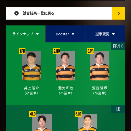
試合結果一覧に戻る
ラインナップ
Booster
選手変更
PR/HO
1.PR
2.HO
3.PR
井上 皓介
渥美 和政
渡邉 哲暉
（卒業生）
（卒業生）
（卒業生）
LO
4.LO
5.LO