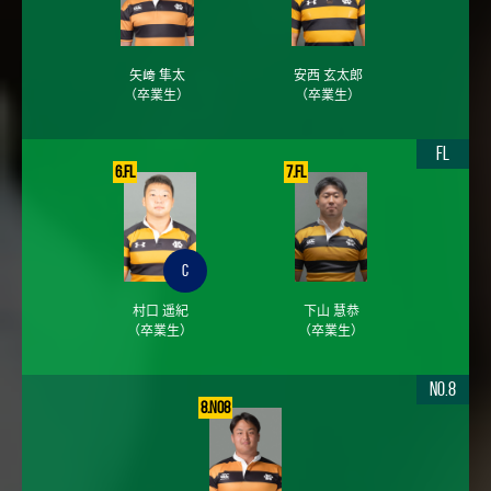
矢﨑 隼太
安西 玄太郎
（卒業生）
（卒業生）
FL
6.FL
7.FL
C
村口 遥紀
下山 慧恭
（卒業生）
（卒業生）
No.8
8.No8