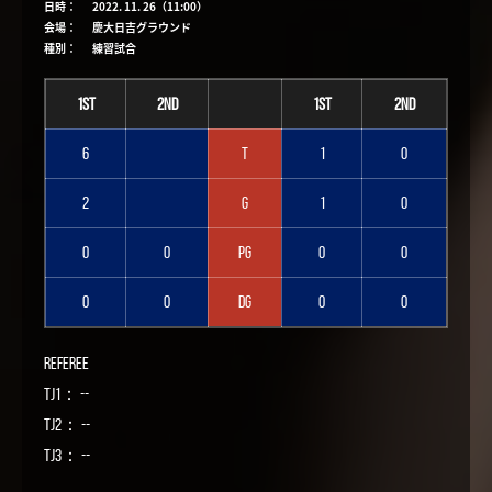
日時：
2022. 11. 26（11:00）
会場：
慶大日吉グラウンド
種別：
練習試合
1st
2nd
1st
2nd
6
T
1
0
2
G
1
0
0
0
PG
0
0
0
0
DG
0
0
Referee
TJ1： --
TJ2： --
TJ3： --