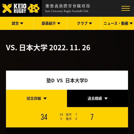
試合
部員紹介
クラブ
ニュース・
動画
VS. 日本大学
2022. 11. 26
塾D VS 日本大学D
試合詳細
過去戦績
34
前半
7
34
7
0
後半
0