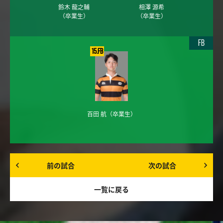
鈴木 龍之輔
相澤 源希
（卒業生）
（卒業生）
FB
15.FB
百田 航
（卒業生）
前の試合
次の試合
一覧に戻る