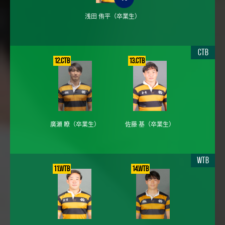
浅田 侑平
（卒業生）
CTB
12.CTB
13.CTB
廣瀬 瞭
（卒業生）
佐藤 基
（卒業生）
WTB
11.WTB
14.WTB