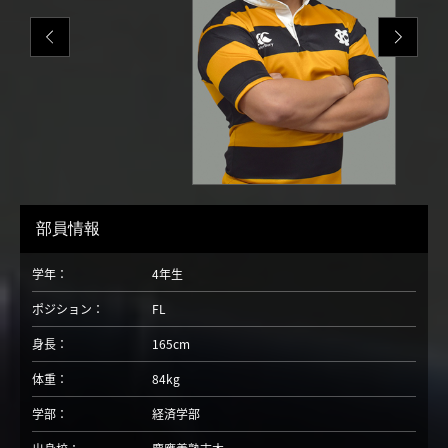
部員情報
学年：
4年生
ポジション：
FL
身長：
165cm
体重：
84kg
学部：
経済学部