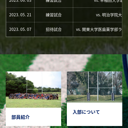
2023. 06. 03
練習試合
vs. 早稲田大学新人
2023. 05. 21
練習試合
vs. 明治学院大学
2023. 05. 07
招待試合
vs. 関東大学医歯薬学部ラ
入部について
部員紹介