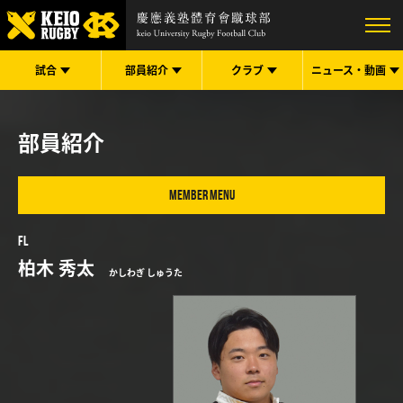
試合
部員紹介
クラブ
ニュース・
動画
部員紹介
MEMBER MENU
FL
柏木 秀太
かしわぎ しゅうた