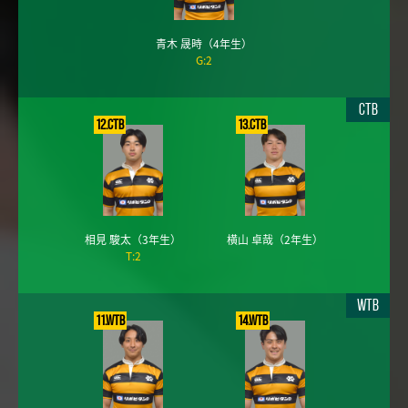
青木 晟時
（4年生）
G:2
CTB
12.CTB
13.CTB
相見 駿太
（3年生）
横山 卓哉
（2年生）
T:2
WTB
11.WTB
14.WTB