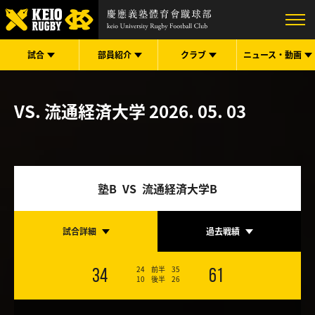
試合
部員紹介
クラブ
ニュース・
動画
VS. 流通経済大学
2026. 05. 03
塾B VS 流通経済大学B
試合詳細
過去戦績
24
前半
35
34
61
10
後半
26