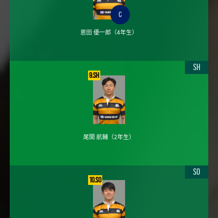
C
恩田 優一郎
（4年生）
SH
9.SH
尾関 航輔
（2年生）
SO
10.SO