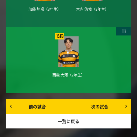
加藤 旭陽
（3年生）
木内 悠佑
（3年生）
FB
15.FB
西機 大河
（2年生）
前の試合
次の試合
一覧に戻る