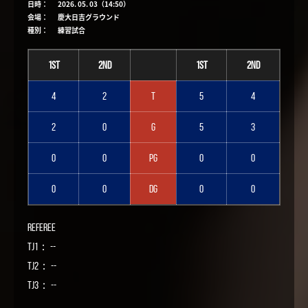
日時：
2026. 05. 03（14:50）
会場：
慶大日吉グラウンド
種別：
練習試合
1st
2nd
1st
2nd
4
2
T
5
4
2
0
G
5
3
0
0
PG
0
0
0
0
DG
0
0
Referee
TJ1： --
TJ2： --
TJ3： --