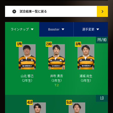
試合結果一覧に戻る
ラインナップ
Booster
選手変更
PR/HO
1.PR
2.HO
3.PR
山北 響己
井吹 勇吾
浦城 尚生
（2年生）
（3年生）
（3年生）
T:2
LO
4.LO
5.LO