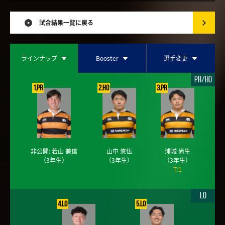
試合結果一覧に戻る
ラインナップ
Booster
選手変更
PR/HO
1.PR
2.HO
3.PR
非公開: 若山 兼信
山中 悠伍
浦城 尚生
（3年生）
（3年生）
（3年生）
T:1
LO
4.LO
5.LO