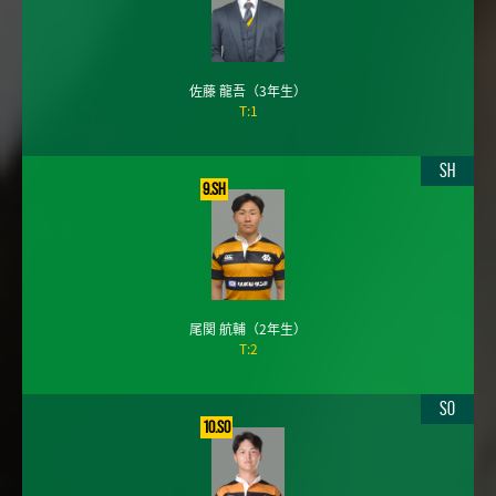
佐藤 龍吾
（3年生）
T:1
SH
9.SH
尾関 航輔
（2年生）
T:2
SO
10.SO