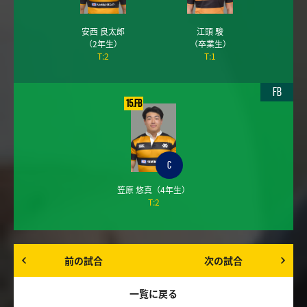
安西 良太郎
江頭 駿
（2年生）
（卒業生）
T:2
T:1
FB
15.FB
C
笠原 悠真
（4年生）
T:2
前の試合
次の試合
一覧に戻る