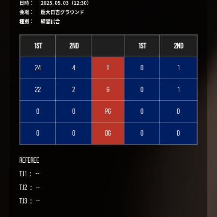
日時：
2025. 05. 03（12:30）
会場：
慶大日吉グラウンド
種別：
練習試合
1st
2nd
1st
2nd
24
4
T
0
1
22
2
G
0
1
0
0
PG
0
0
0
0
DG
0
0
Referee
TJ1： --
TJ2： --
TJ3： --