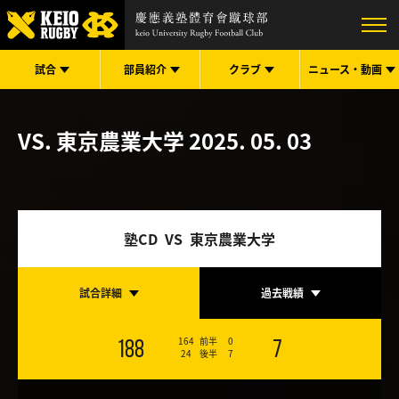
試合
部員紹介
クラブ
ニュース・
動画
VS. 東京農業大学
2025. 05. 03
塾CD VS 東京農業大学
試合詳細
過去戦績
164
前半
0
188
7
24
後半
7