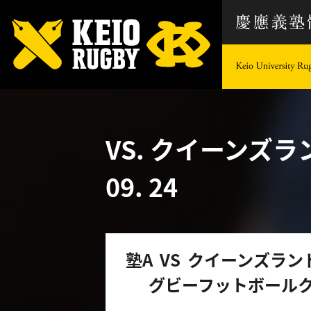
VS. クイーン
09. 24
塾A VS クイーンズラ
グビーフットボール