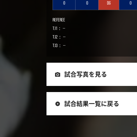
0
0
DG
0
Referee
TJ1： --
TJ2： --
TJ3： --
試合写真を見る
試合結果一覧に戻る