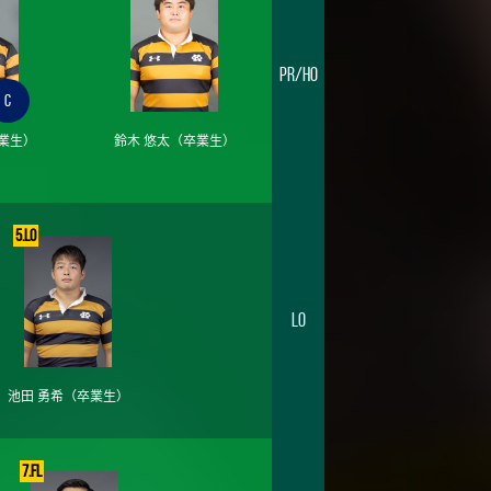
PR/HO
C
業生）
鈴木 悠太
（卒業生）
5.LO
LO
池田 勇希
（卒業生）
7.FL