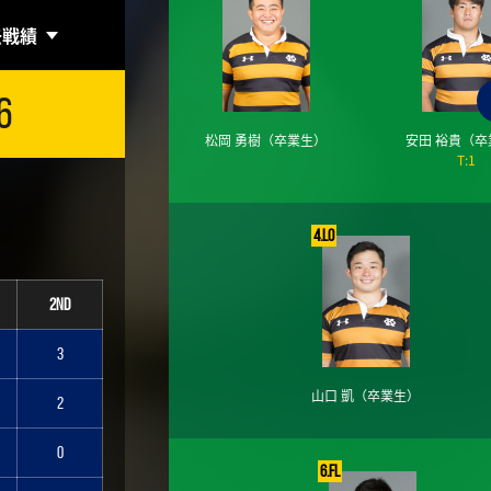
去戦績
6
松岡 勇樹
（卒業生）
安田 裕貴
（卒
T:1
4.LO
2nd
3
山口 凱
（卒業生）
2
0
6.FL