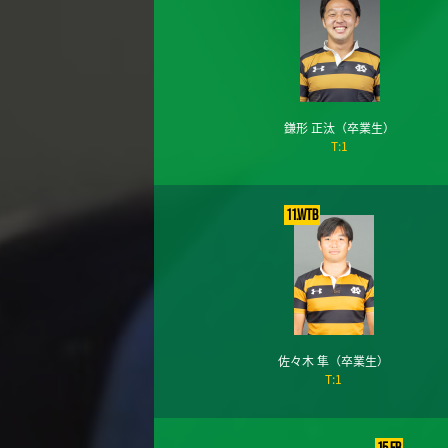
鎌形 正汰
（卒業生）
T:1
11.WTB
佐々木 隼
（卒業生）
T:1
15.FB