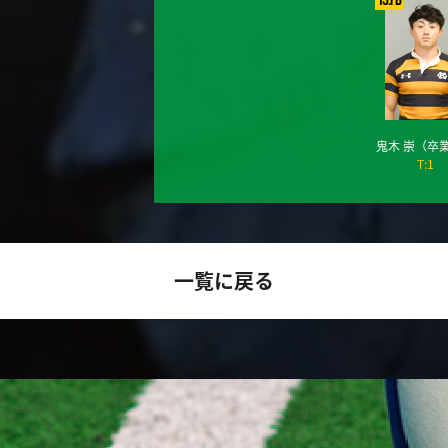
鬼木 崇
（卒
T:1
一覧に戻る