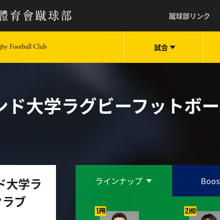
蹴球部リンク
試合
keio University Rugby Football Club
ズランド大学ラグビーフットボ
ンド大学ラ
ラインナップ
Boos
クラブ
1.PR
2.HO