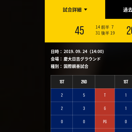
試合詳細
過
14
前半
7
45
2
31
後半
19
日時：
2019. 09. 24（14:00）
会場：
慶大日吉グラウンド
種別：
国際親善試合
1st
2nd
1st
2
5
T
1
2
3
G
1
0
0
PG
0