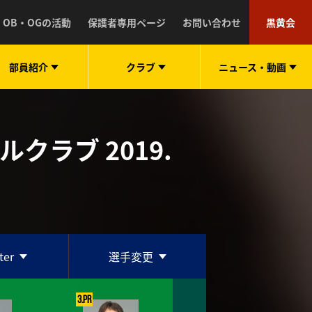
OB・OGの活動
保護者専用ページ
お問い合わせ
黒黄会
部員紹介
クラブ
ニュース・
動画
ールクラブ
2019.
ter
選手変更
3.PR