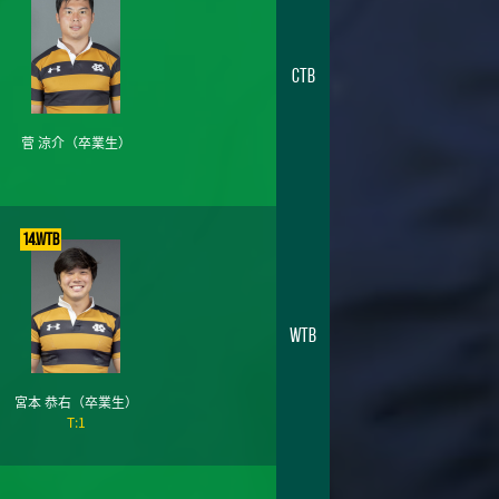
CTB
菅 涼介
（卒業生）
14.WTB
WTB
宮本 恭右
（卒業生）
T:1