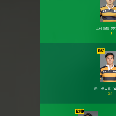
上村 龍舞
（卒
T:1
10.SO
田中 優太郎
（
G:4
12.CTB