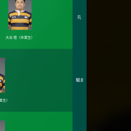
FL
大谷 陸
（卒業生）
No.8
業生）