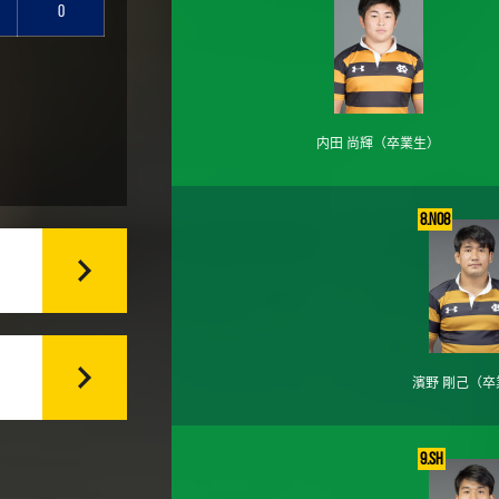
0
内田 尚輝
（卒業生）
8.No8
濱野 剛己
（卒
9.SH