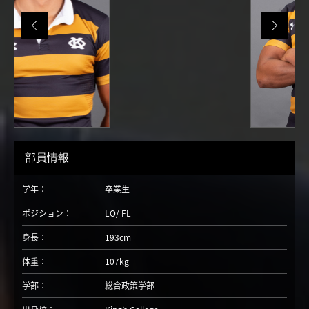
部員情報
学年：
卒業生
ポジション：
LO
FL
身長：
193cm
体重：
107kg
学部：
総合政策学部