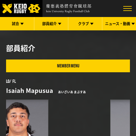
試合
部員紹介
クラブ
ニュース・
動画
部員紹介
MEMBER MENU
LO
FL
Isaiah Mapusua
あいざいあ まぷすあ