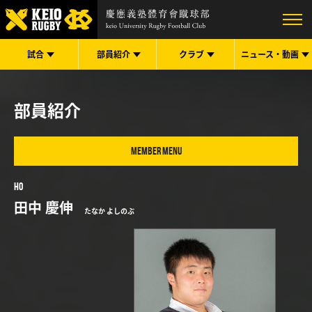
試合
部員紹介
クラブ
ニュース・
動画
部員紹介
MEMBER MENU
HO
田中 慶伸
たなか よしのぶ