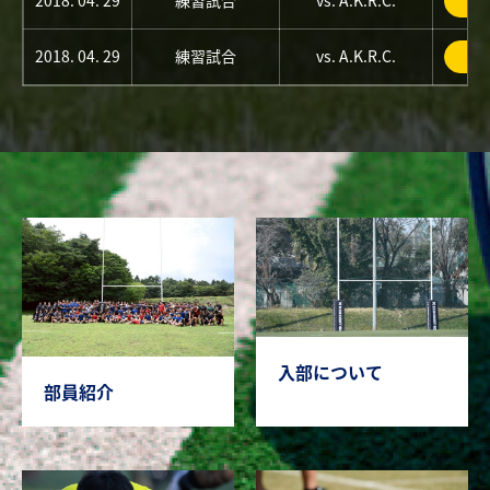
2018. 04. 29
練習試合
vs. A.K.R.C.
詳
2018. 04. 29
練習試合
vs. A.K.R.C.
詳
入部について
部員紹介