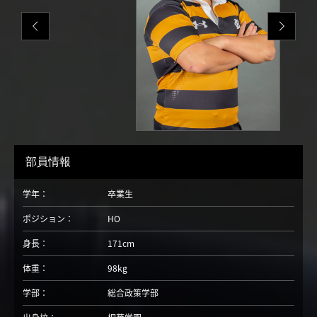
部員情報
学年：
卒業生
ポジション：
HO
身長：
171cm
体重：
98kg
学部：
総合政策学部