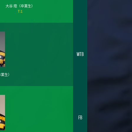
大谷 陸
（卒業生）
T:1
WTB
卒業生）
FB