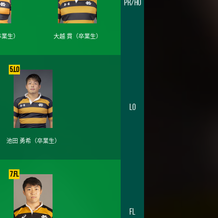
PR/HO
卒業生）
大越 貫
（卒業生）
5.LO
LO
池田 勇希
（卒業生）
7.FL
FL