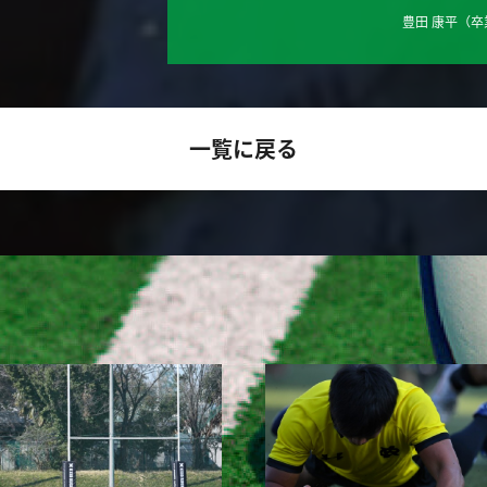
豊田 康平
（卒
一覧に戻る