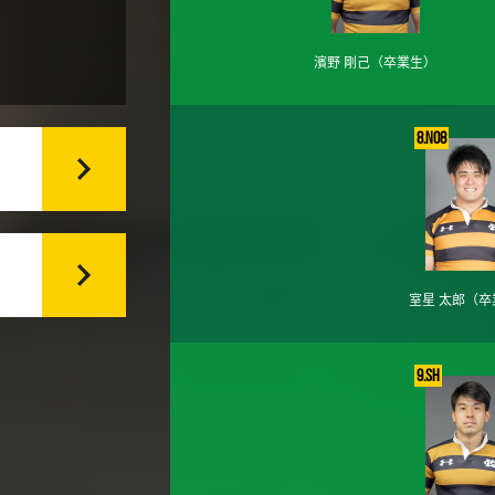
濱野 剛己
（卒業生）
8.No8
室星 太郎
（卒
9.SH