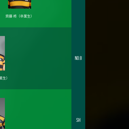
齊藤 柊
（卒業生）
No.8
業生）
SH