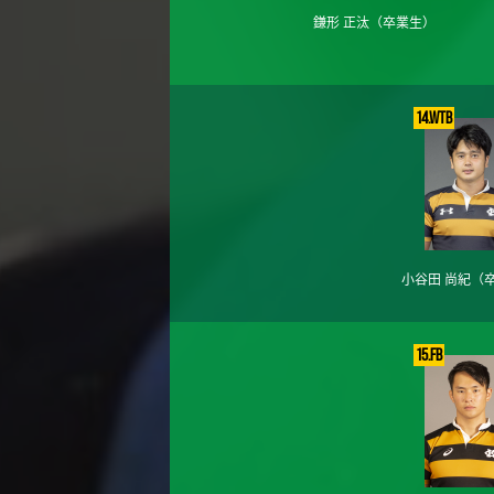
鎌形 正汰
（卒業生）
14.WTB
小谷田 尚紀
（
15.FB