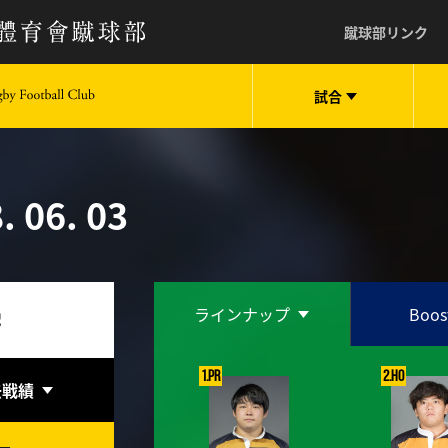
蹴球部リンク
試合
keio University Rugby Football Club
. 06. 03
学
ラインナップ
Boos
1.PR
2.HO
去戦績