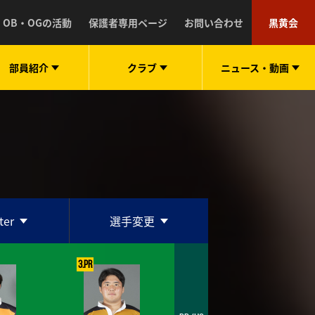
OB・OGの活動
保護者専用ページ
お問い合わせ
黒黄会
部員紹介
クラブ
ニュース・
動画
ter
選手変更
3.PR