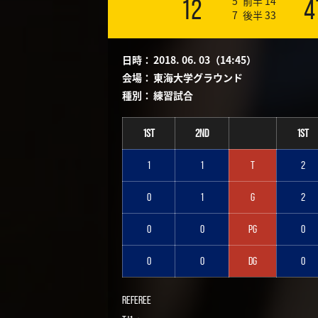
5
前半
14
12
4
7
後半
33
日時：
2018. 06. 03（14:45）
会場：
東海大学グラウンド
種別：
練習試合
1st
2nd
1st
1
1
T
2
0
1
G
2
0
0
PG
0
0
0
DG
0
Referee