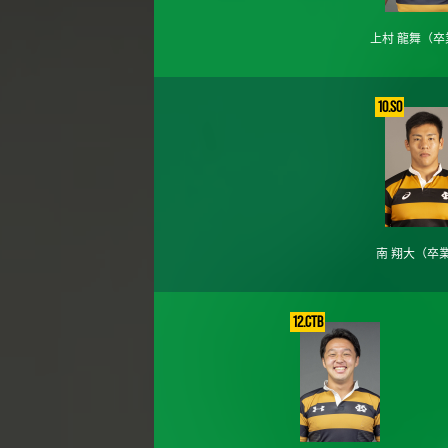
上村 龍舞
（卒
10.SO
南 翔大
（卒
12.CTB