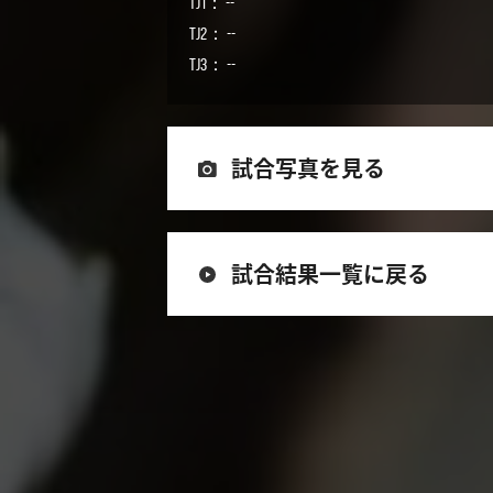
TJ1： --
TJ2： --
TJ3： --
試合写真を見る
試合結果一覧に戻る