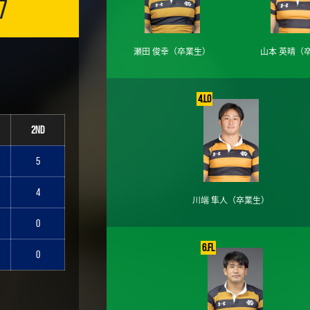
7
瀬田 俊幸
（卒業生）
山本 英晴
（
4.LO
2nd
5
4
川端 隼人
（卒業生）
0
6.FL
0