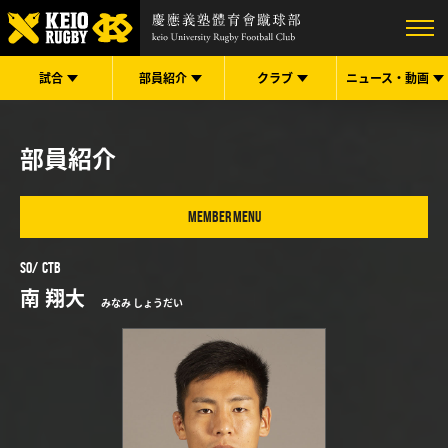
試合
部員紹介
クラブ
ニュース・
動画
部員紹介
MEMBER MENU
SO
CTB
南 翔大
みなみ しょうだい