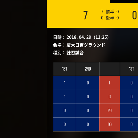
7
前半
0
7
0
0
後半
0
日時：
2018. 04. 29（11:25）
会場：
慶大日吉グラウンド
種別：
練習試合
1st
2nd
1st
1
0
T
0
1
0
G
0
0
0
PG
0
0
0
DG
0