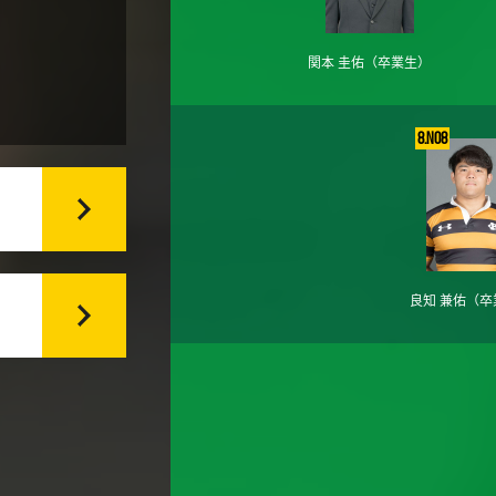
関本 圭佑
（卒業生）
8.No8
良知 兼佑
（卒