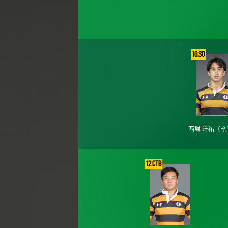
10.SO
西堀 洋祐
（卒
12.CTB