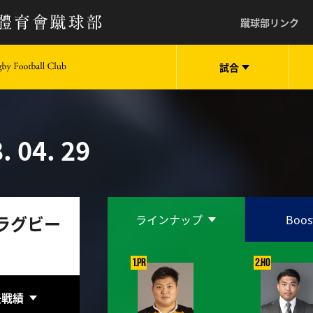
蹴球部リンク
試合
keio University Rugby Football Club
. 04. 29
.S.ラグビー
ラインナップ
Boos
1.PR
2.HO
去戦績