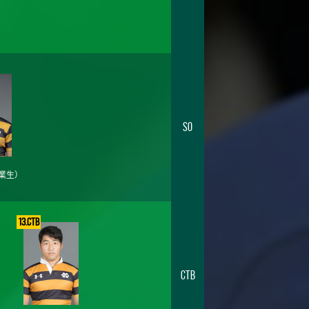
SO
業生）
13.CTB
CTB