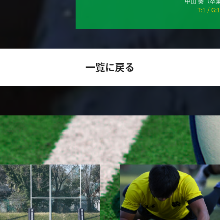
中山 奏
（卒
T:1
G:1
一覧に戻る