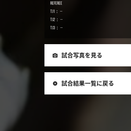
Referee
TJ1： --
TJ2： --
TJ3： --
試合写真を見る
試合結果一覧に戻る