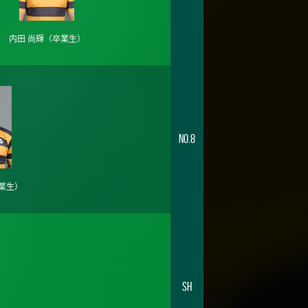
内田 尚輝
（卒業生）
No.8
業生）
SH