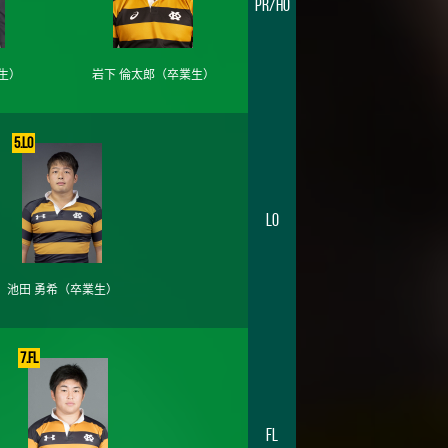
PR/HO
生）
岩下 倫太郎
（卒業生）
5.LO
LO
池田 勇希
（卒業生）
7.FL
FL