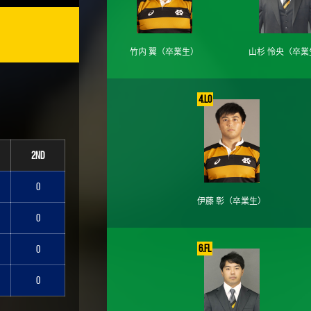
竹内 翼
（卒業生）
山杉 怜央
（卒業
4.LO
2nd
0
伊藤 彰
（卒業生）
0
6.FL
0
0