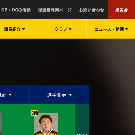
OB・OGの活動
保護者専用ページ
お問い合わせ
黒黄会
部員紹介
クラブ
ニュース・
動画
ter
選手変更
3.PR