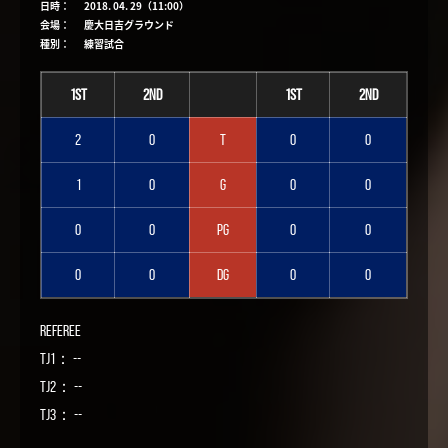
日時：
2018. 04. 29（11:00）
会場：
慶大日吉グラウンド
種別：
練習試合
1st
2nd
1st
2nd
2
0
T
0
0
1
0
G
0
0
0
0
PG
0
0
0
0
DG
0
0
Referee
TJ1： --
TJ2： --
TJ3： --