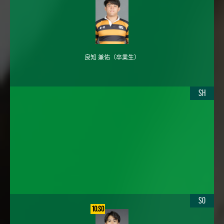
良知 兼佑
（卒業生）
SH
SO
10.SO