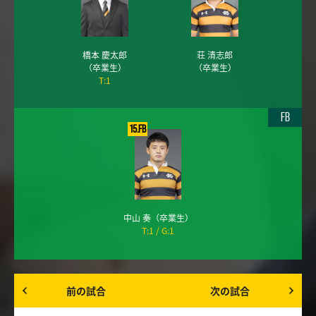
橋本 慶太郎
荘 清志郎
（卒業生）
（卒業生）
T:1
FB
15.FB
中山 奏
（卒業生）
T:1
G:1
前の試合
次の試合