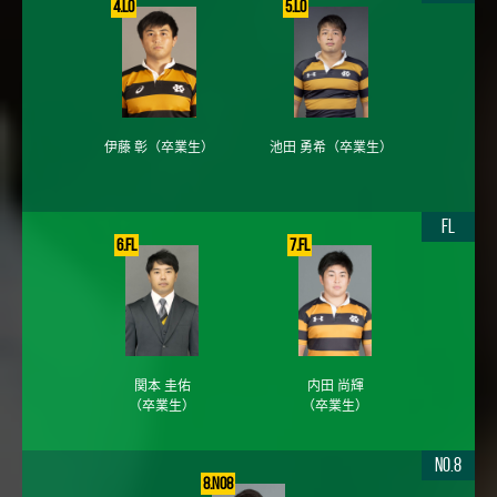
4.LO
5.LO
伊藤 彰
（卒業生）
池田 勇希
（卒業生）
FL
6.FL
7.FL
関本 圭佑
内田 尚輝
（卒業生）
（卒業生）
No.8
8.No8