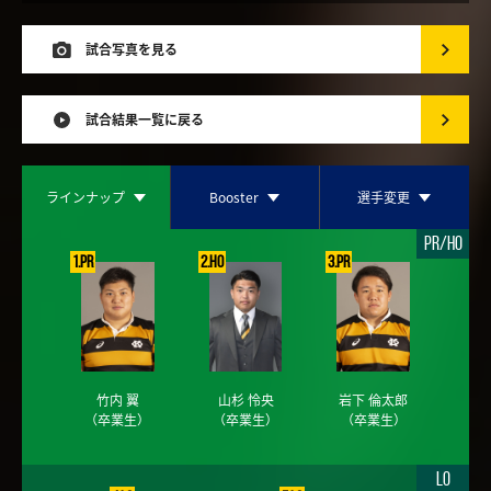
試合写真を見る
試合結果一覧に戻る
ラインナップ
Booster
選手変更
PR/HO
1.PR
2.HO
3.PR
竹内 翼
山杉 怜央
岩下 倫太郎
（卒業生）
（卒業生）
（卒業生）
LO