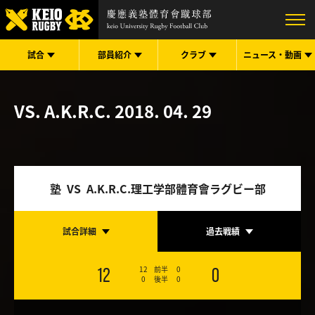
試合
部員紹介
クラブ
ニュース・
動画
VS. A.K.R.C.
2018. 04. 29
塾 VS A.K.R.C.理工学部體育會ラグビー部
試合詳細
過去戦績
12
前半
0
12
0
0
後半
0