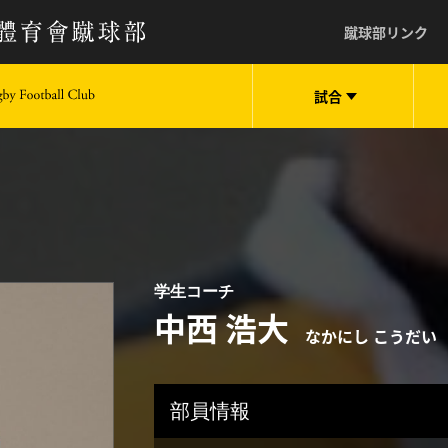
蹴球部リンク
試合
keio University Rugby Football Club
学生コーチ
中西 浩大
なかにし こうだい
部員情報