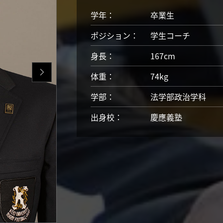
学年：
卒業生
ポジション：
学生コーチ
身長：
167cm
体重：
74kg
学部：
法学部政治学科
出身校：
慶應義塾