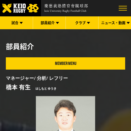
試合
部員紹介
クラブ
ニュース・
動画
部員紹介
MEMBER MENU
マネージャー
分析
レフリー
橋本 有生
はしもと ゆうき