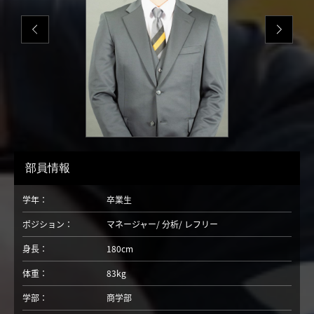
部員情報
学年：
卒業生
ポジション：
マネージャー
分析
レフリー
身長：
180cm
体重：
83kg
学部：
商学部