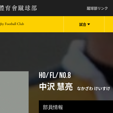
蹴球部リンク
試合
keio University Rugby Football Club
HO
FL
No.8
中沢 慧亮
なかざわ けいすけ
部員情報