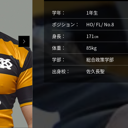
学年：
1年生
ポジション：
HO
FL
No.8
身長：
171㎝
体重：
85kg
学部：
総合政策学部
出身校：
佐久長聖