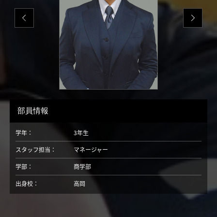
部員情報
学年：
3年生
スタッフ担当：
マネージャー
学部：
商学部
出身校：
高岡