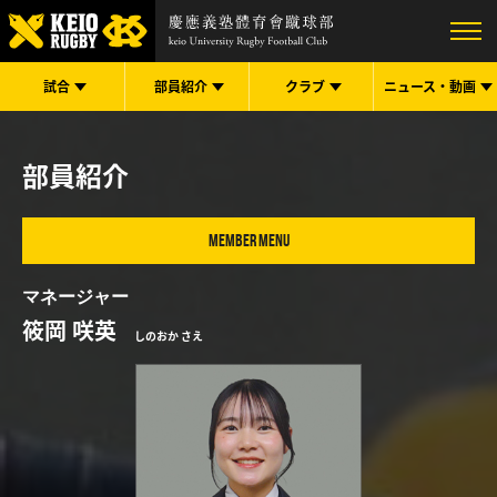
試合
部員紹介
クラブ
ニュース・
動画
部員紹介
MEMBER MENU
マネージャー
筱岡 咲英
しのおか さえ