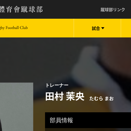
蹴球部リンク
試合
keio University Rugby Football Club
トレーナー
田村 茉央
たむら まお
部員情報