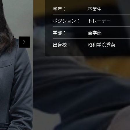
学年：
卒業生
ポジション：
トレーナー
学部：
商学部
出身校：
昭和学院秀英