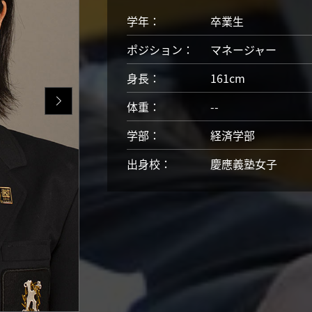
学年：
卒業生
ポジション：
マネージャー
身長：
161cm
体重：
--
学部：
経済学部
出身校：
慶應義塾女子