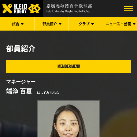
試合
部員紹介
クラブ
ニュース・
動画
部員紹介
MEMBER MENU
マネージャー
端浄 百夏
はしずみ ももな