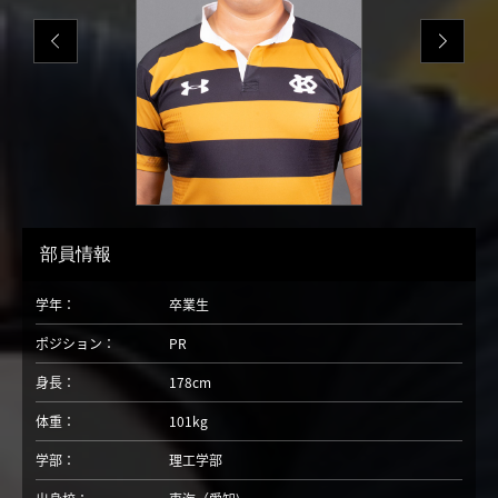
部員情報
学年：
卒業生
ポジション：
PR
身長：
178cm
体重：
101kg
学部：
理工学部