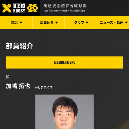
試合
部員紹介
クラブ
ニュース・
動画
部員紹介
MEMBER MENU
PR
加嶋 拓也
かしま たくや