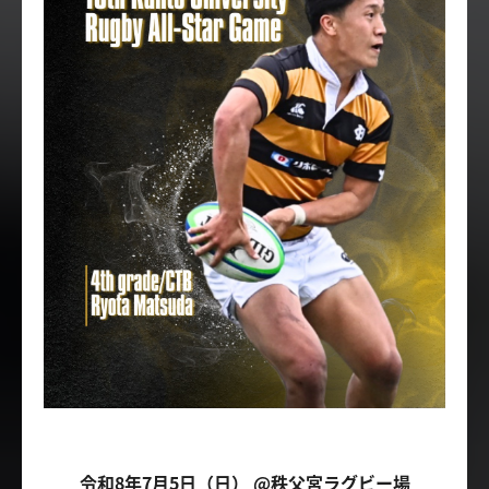
令和8年7月5日（日） @秩父宮ラグビー場