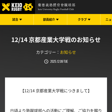
試合
部員紹介
クラブ
ニュ
12/14 京都産業大学戦のお知らせ
カテゴリー：
お知らせ
2025.12.09 Tue
【12/14 京都産業大学戦につきまして】
日頃より塾蹴球部への活動にご理解、ご協力を賜り