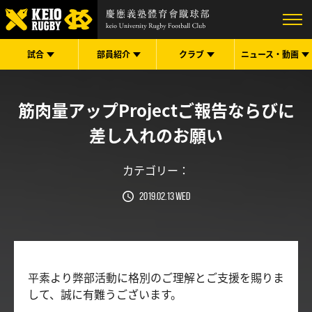
試合
部員紹介
クラブ
ニュース・
動画
筋肉量アップProjectご報告ならびに
差し入れのお願い
カテゴリー：
2019.02.13 Wed
平素より弊部活動に格別のご理解とご支援を賜りま
して、誠に有難うございます。