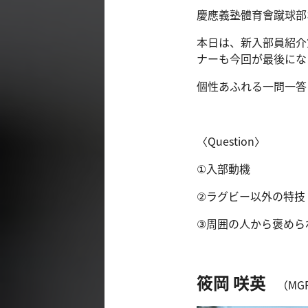
慶應義塾體育會蹴球部
本日は、新入部員紹介
ナーも今回が最後にな
個性あふれる一問一答
〈Question〉
①入部動機
②ラグビー以外の特技
③周囲の人から褒めら
筱岡 咲英
（MG