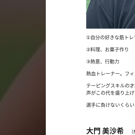
①自分の好きな筋トレ
②料理、お菓子作り
③熱意、行動力
熱血トレーナー。フィ
テーピングスキルの才
声がこの代を盛り上げ
選手に負けないくらい
大門 美沙希
（M