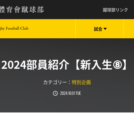
蹴球部リンク
試合
keio University Rugby Football Club
2024部員紹介【新入生⑧】
カテゴリー：
特別企画
2024.10.01 Tue