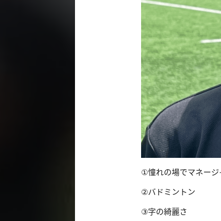
①
憧れの場でマネージ
②バドミントン
③字の綺麗さ