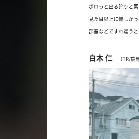
ポロっと出る訛りと素
見た目以上に優しかっ
部室などですれ違うと
白木 仁
（TR/慶