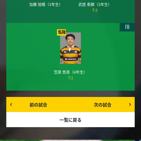
加藤 旭陽
（3年生）
武居 泰獅
（3年生）
T:3
FB
15.FB
笠原 悠真
（4年生）
T:1
前の試合
次の試合
一覧に戻る