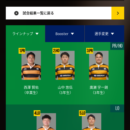
試合結果一覧に戻る
ラインナップ
Booster
選手変更
PR/HO
1.PR
2.HO
3.PR
西澤 賢佑
山中 悠伍
廣瀬 宇一朗
（卒業生）
（3年生）
（3年生）
LO
4.LO
5.LO