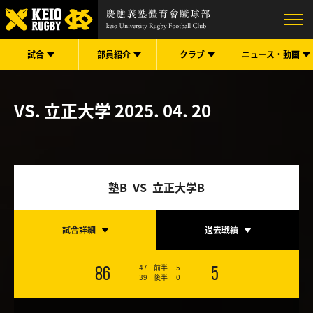
試合
部員紹介
クラブ
ニュース・
動画
VS. 立正大学
2025. 04. 20
塾B VS 立正大学B
試合詳細
過去戦績
47
前半
5
86
5
39
後半
0