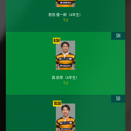
恩田 優一郎
（4年生）
T:2
SH
9.SH
森 航希
（4年生）
T:1
SO
10.SO