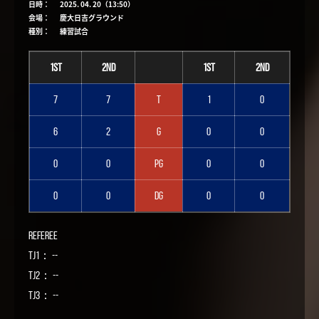
日時：
2025. 04. 20（13:50）
会場：
慶大日吉グラウンド
種別：
練習試合
1st
2nd
1st
2nd
7
7
T
1
0
6
2
G
0
0
0
0
PG
0
0
0
0
DG
0
0
Referee
TJ1： --
TJ2： --
TJ3： --