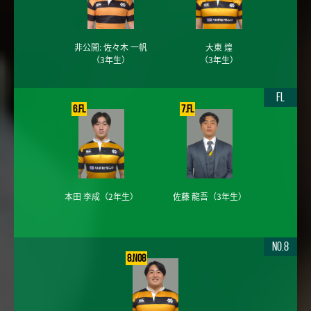
非公開: 佐々木 一帆
大東 煌
（3年生）
（3年生）
FL
6.FL
7.FL
本田 李成
（2年生）
佐藤 龍吾
（3年生）
No.8
8.No8