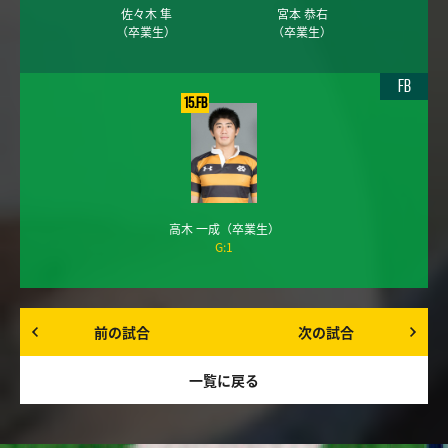
佐々木 隼
宮本 恭右
（卒業生）
（卒業生）
FB
15.FB
高木 一成
（卒業生）
G:1
前の試合
次の試合
一覧に戻る