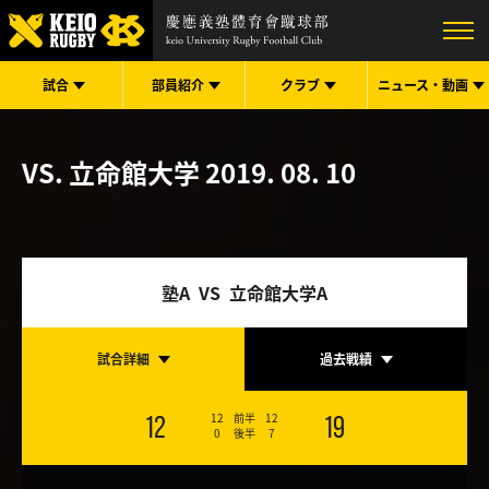
試合
部員紹介
クラブ
ニュース・
動画
VS. 立命館大学
2019. 08. 10
塾A VS 立命館大学A
試合詳細
過去戦績
12
前半
12
12
19
0
後半
7