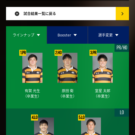
試合結果一覧に戻る
ラインナップ
Booster
選手変更
PR/HO
1.PR
2.HO
3.PR
有賀 光生
原田 衛
室星 太郎
（卒業生）
（卒業生）
（卒業生）
LO
4.LO
5.LO