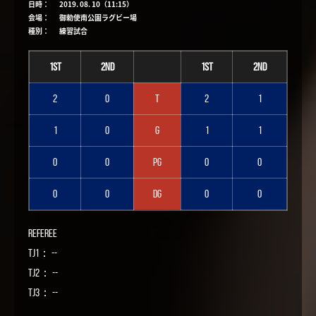
日時：
2019. 08. 10（11:15）
会場：
御勅使南公園ラグビー場
種別：
練習試合
1st
2nd
1st
2nd
2
0
T
2
1
1
0
G
1
1
0
0
PG
0
0
0
0
DG
0
0
Referee
TJ1： --
TJ2： --
TJ3： --