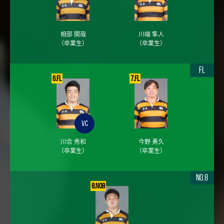
相部 開哉
川端 隼人
（卒業生）
（卒業生）
FL
6.FL
7.FL
VC
川合 秀和
今野 勇久
（卒業生）
（卒業生）
No.8
8.No8