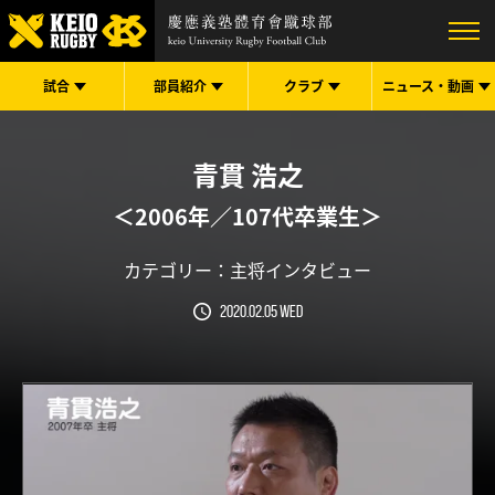
試合
部員紹介
クラブ
ニュース・
動画
青貫 浩之
＜2006年／107代卒業生＞
カテゴリー：
主将インタビュー
2020.02.05 Wed