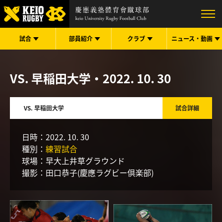
試合
部員紹介
クラブ
ニュース・
動画
VS. 早稲田大学
・2022. 10. 30
VS. 早稲田大学
日時：
2022. 10. 30
種別：
練習試合
球場：
早大上井草グラウンド
撮影：
田口恭子(慶應ラグビー倶楽部)