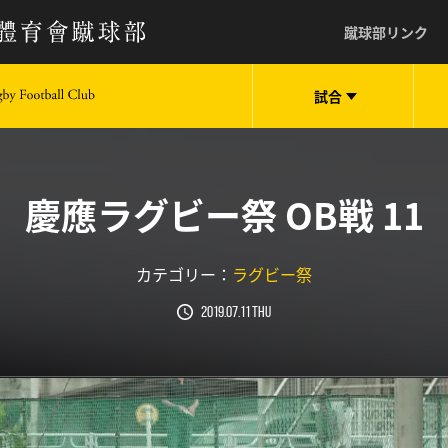
蹴球部リンク
試合
keio University Rugby Football Club
慶應ラグビー祭 OB戦 11
カテゴリー：
ラグビー祭
2019.07.11 Thu